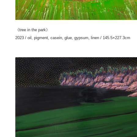
《tree in the park》
2023 / oil, pigment, casein, glue, gypsum, linen / 145.5×227.3cm