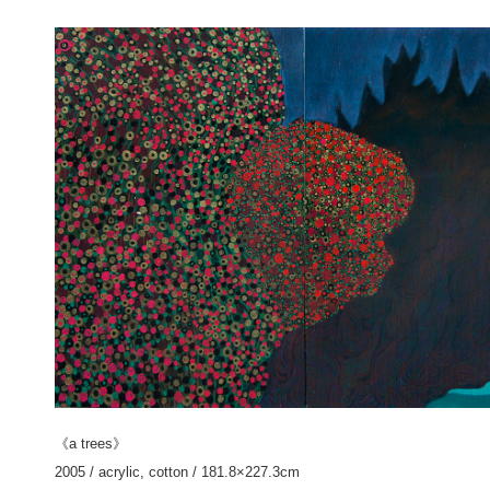
《a trees》
2005 / acrylic, cotton / 181.8×227.3cm