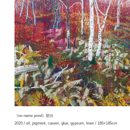
《no name pond》部分
2020 / oil, pigment, casein, glue, gypsum, linen / 185×185cm