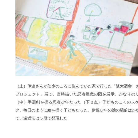
（上）伊達さんが幼少のころに住んでいた家で行った「阪大宿舎 
プロジェクト」展で、当時描いた忍者屋敷の図を展示。かなりの
（中）手裏剣を操る忍者少年だった（下２点）子どものころのス
ク。毎日のように絵を描く子どもだった。伊達少年の絵の腕前はか
で、遠近法は５歳で発現した