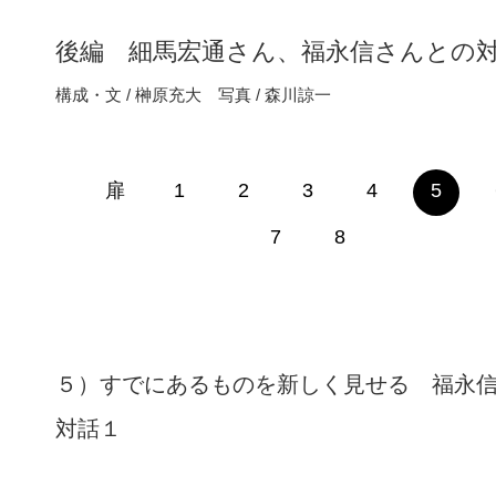
後編 細馬宏通さん、福永信さんとの
構成・文 / 榊原充大 写真 / 森川諒一
扉
1
2
3
4
5
7
8
５）すでにあるものを新しく見せる 福永
対話１