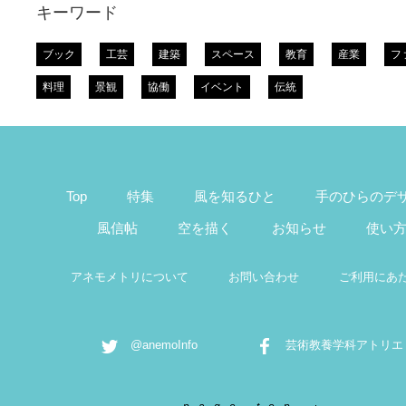
キーワード
ブック
工芸
建築
スペース
教育
産業
フ
料理
景観
協働
イベント
伝統
Top
特集
風を知るひと
手のひらのデ
風信帖
空を描く
お知らせ
使い
アネモメトリについて
お問い合わせ
ご利用にあ
@anemoInfo
芸術教養学科アトリエ