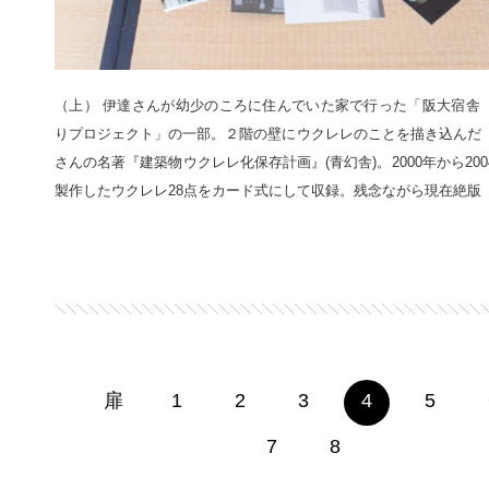
（上） 伊達さんが幼少のころに住んでいた家で行った「阪大宿舎
りプロジェクト」の一部。２階の壁にウクレレのことを描き込んだ
さんの名著『建築物ウクレレ化保存計画』(青幻舎)。2000年から20
製作したウクレレ28点をカード式にして収録。残念ながら現在絶版
扉
1
2
3
4
5
7
8