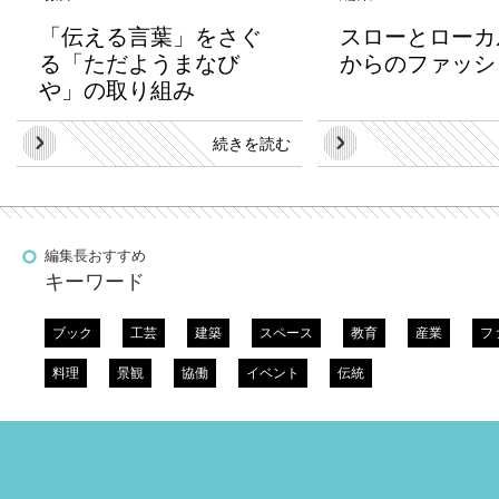
「伝える言葉」をさぐ
スローとローカ
る「ただようまなび
からのファッシ
や」の取り組み
続きを読む
編集長おすすめ
キーワード
ブック
工芸
建築
スペース
教育
産業
フ
料理
景観
協働
イベント
伝統