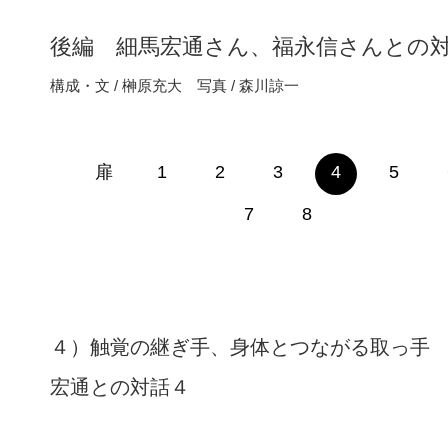
後編 細馬宏通さん、福永信さんとの
構成・文 / 榊原充大 写真 / 森川諒一
扉
1
2
3
4
5
7
8
４）触覚の継ぎ手、身体とつながる取っ手
宏通との対話４