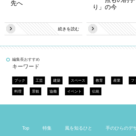
先へ
り」の今
続きを読む
編集長おすすめ
キーワード
ブック
工芸
建築
スペース
教育
産業
フ
料理
景観
協働
イベント
伝統
Top
特集
風を知るひと
手のひらのデ