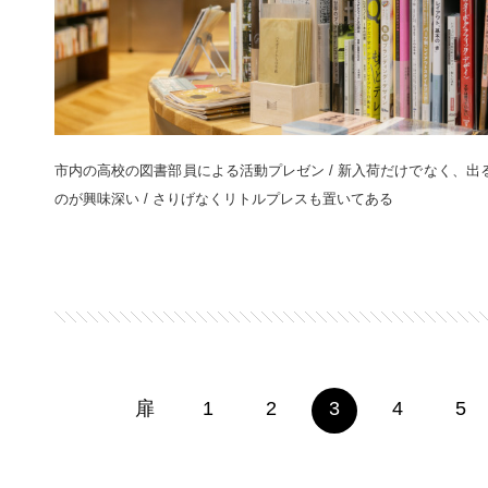
市内の高校の図書部員による活動プレゼン / 新入荷だけでなく、出
のが興味深い / さりげなくリトルプレスも置いてある
扉
1
2
3
4
5