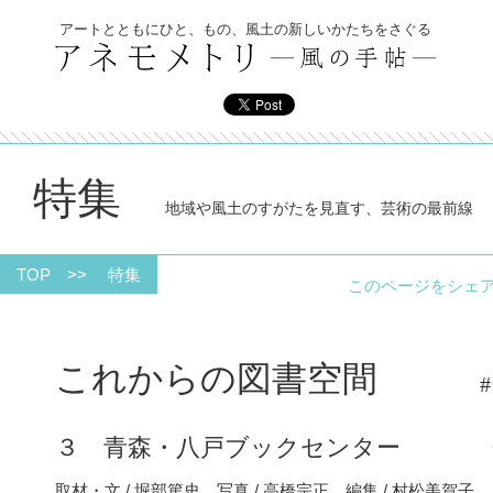
アートとともにひと、もの、風土の新しいかたちをさぐる
特集
地域や風土のすがたを見直す、芸術の最前線
TOP
>>
特集
このページをシ
これからの図書空間
#
３ 青森・八戸ブックセンター
取材・文 / 堀部篤史 写真 / 高橋宗正 編集 / 村松美賀子