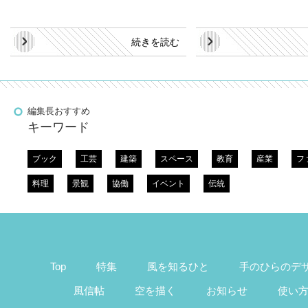
続きを読む
編集長おすすめ
キーワード
ブック
工芸
建築
スペース
教育
産業
フ
料理
景観
協働
イベント
伝統
Top
特集
風を知るひと
手のひらのデ
風信帖
空を描く
お知らせ
使い