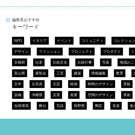
編集長おすすめ
キーワード
NPO
イタリア
イベント
コミュニティ
コレクショ
デザイン
ファッション
プロジェクト
プロダクト
ミ
京都府
伝承
伝統文化
伝統行事
写真
地域おこ
富山県
展覧会
工芸
建築
情報編集
教育
文学
文房具
文芸
映画
時間のデザイン
景観
染織
沖縄県
災害
産業
空間のデザイン
美術
自然環境
舞台
言語
長野県
陶芸
音楽
食