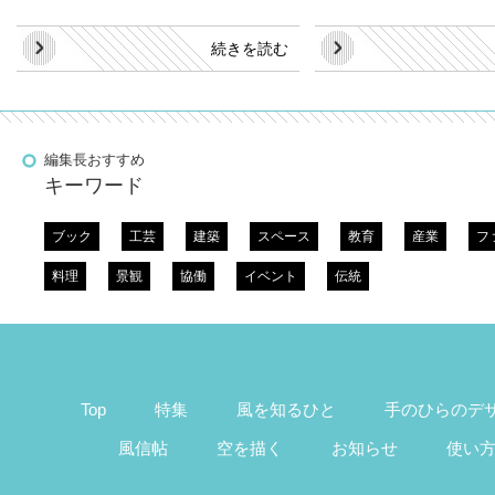
続きを読む
編集長おすすめ
キーワード
ブック
工芸
建築
スペース
教育
産業
フ
料理
景観
協働
イベント
伝統
Top
特集
風を知るひと
手のひらのデ
風信帖
空を描く
お知らせ
使い