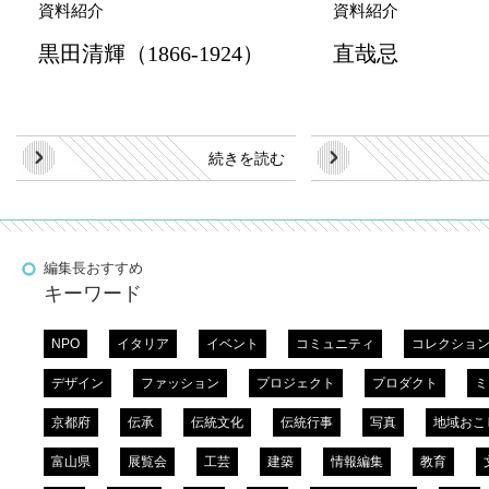
資料紹介
資料紹介
黒田清輝（1866‐1924）
直哉忌
続きを読む
編集長おすすめ
キーワード
NPO
イタリア
イベント
コミュニティ
コレクショ
デザイン
ファッション
プロジェクト
プロダクト
ミ
京都府
伝承
伝統文化
伝統行事
写真
地域おこ
富山県
展覧会
工芸
建築
情報編集
教育