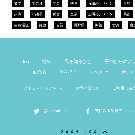
文学
文房具
文芸
映画
時間のデザイン
景観
染織
沖縄県
災害
産業
空間のデザイン
美術
自然環境
舞台
言語
長野県
陶芸
音楽
食
Top
特集
風を知るひと
手のひらのデ
風信帖
空を描く
お知らせ
使い
アネモメトリについて
お問い合わせ
ご利用にあ
@anemoInfo
芸術教養学科アトリエ
page top