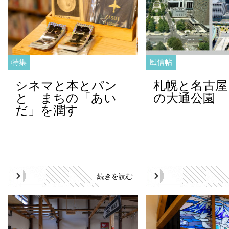
特集
風信帖
シネマと本とパン
札幌と名古屋
と まちの「あい
の大通公園
だ」を潤す
続きを読む