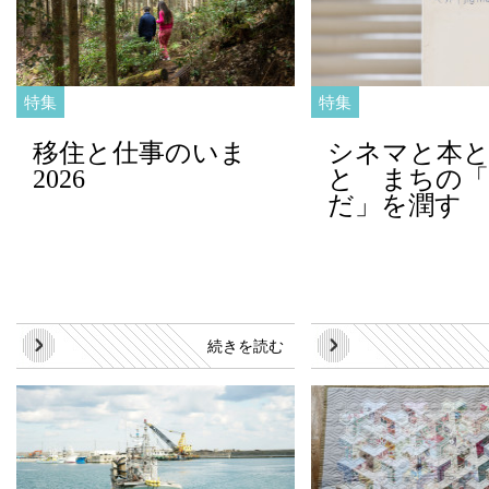
特集
特集
移住と仕事のいま
シネマと本
2026
と まちの
だ」を潤す
続きを読む