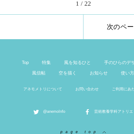
1 / 22
次のペー
Top
特集
風を知るひと
手のひらのデ
風信帖
空を描く
お知らせ
使い
アネモメトリについて
お問い合わせ
ご利用にあ
@anemoInfo
芸術教養学科アトリエ
page top