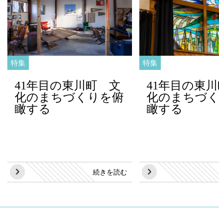
特集
特集
41年目の東川町 文
41年目の東
化のまちづくりを俯
化のまちづ
瞰する
瞰する
続きを読む