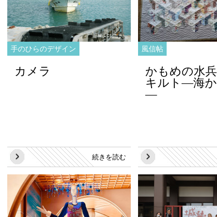
手のひらのデザイン
風信帖
カメラ
かもめの水
キルト—海か
—
続きを読む