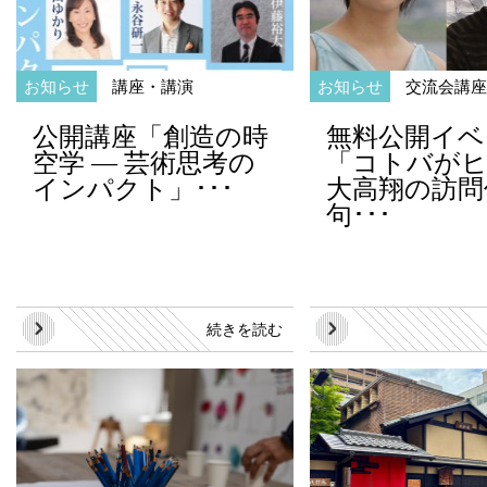
お知らせ
講座・講演
お知らせ
交流会
講座
公開講座「創造の時
無料公開イベ
空学 — 芸術思考の
「コトバが
インパクト」･･･
大高翔の訪問
句･･･
続きを読む